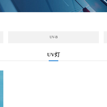
UV-B
UV灯